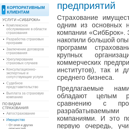
предприятий
КОРПОРАТИВНЫМ
КЛИЕНТАМ
Страхование имущест
УСЛУГИ «СИББРОКА»
одним из основных н
Комплексное
обслуживание в области
компании «СибБрок». 
страхования
накопили большой опы
Разработка страховых
программ
программ страхова
Заключение договоров
страхования
крупных организа
Урегулирование
коммерческих предпри
страховых случаев
институтов), так и 
Консультационно-
экспертные и
среднего бизнеса.
сопутствующие услуги
Судебное
представительство
Предлагаемые нам
Выплата за страховую
обладают целым
компанию
сравнению с прог
ПО ВИДАМ
СТРАХОВАНИЯ
разрабатываемым
Автострахование
компаниями. И это п
Имущество
первую очередь, уч
От огня и других
опасностей