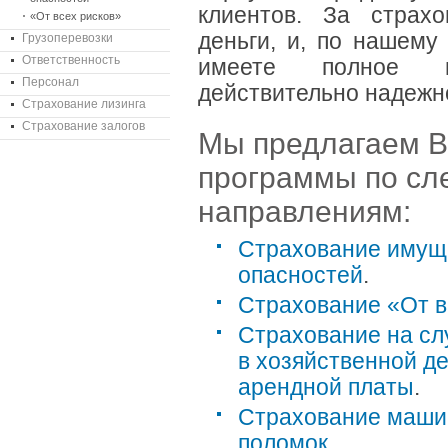
клиентов. За страх
«От всех рисков»
деньги, и, по нашему
Грузоперевозки
Ответственность
имеете полное 
Персонал
действительно надежн
Страхование лизинга
Страхование залогов
Мы предлагаем 
программы по с
направлениям:
Страхование имуще
опасностей
.
Страхование «От в
Страхование на сл
в хозяйственной де
арендной платы
.
Страхование машин
поломок
.